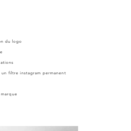
ion du logo
ue
tations
r un filtre instagram permanent
a marque